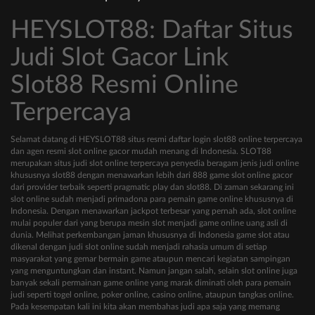
HEYSLOT88: Daftar Situs
Judi Slot Gacor Link
Slot88 Resmi Online
Terpercaya
Selamat datang di HEYSLOT88 situs resmi daftar login slot88 online terpercaya
dan agen resmi slot online gacor mudah menang di Indonesia. SLOT88
merupakan situs judi slot online terpercaya penyedia beragam jenis judi online
khususnya slot88 dengan menawarkan lebih dari 888 game slot online gacor
dari provider terbaik seperti pragmatic play dan slot88. Di zaman sekarang ini
slot online sudah menjadi primadona para pemain game online khususnya di
Indonesia. Dengan menawarkan jackpot terbesar yang pernah ada, slot online
mulai populer dari yang berupa mesin slot menjadi game online uang asli di
dunia. Melihat perkembangan jaman khususnya di Indonesia game slot atau
dikenal dengan judi slot online sudah menjadi rahasia umum di setiap
masyarakat yang gemar bermain game ataupun mencari kegiatan sampingan
yang menguntungkan dan instant. Namun jangan salah, selain slot online juga
banyak sekali permainan game online yang marak diminati oleh para pemain
judi seperti togel online, poker online, casino online, ataupun tangkas online.
Pada kesempatan kali ini kita akan membahas judi apa saja yang memang