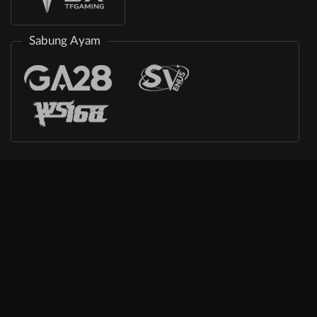
Sabung Ayam