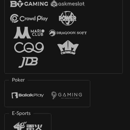
Poker
E-Sports