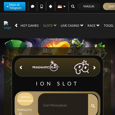
Main di
MASUK
DAF
Telegram
IDR
12,675,434,
HOT GAMES
SLOTS
LIVE CASINO
RACE
TOGEL
ION SLOT
SEMUA
PERMAINAN
TOP
SLOTS
20