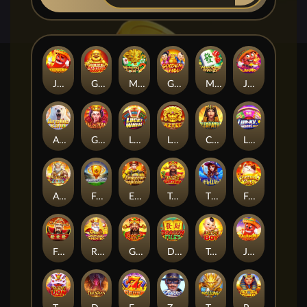
Jalapeno
Golden Maitreya Buddha
MahJong Gold 2
Golden Fuwa
Mahjong Infinity
Jalapeno 2
Arctic King
Golden Wuzetian
Lucky Wheel
Legend of Aztec
Cleopatra
Lucky Wheel Deluxe
Almighty Zeus
Frenzyshot
Emperor Auspicious
Taichi Fortuna
The LIttle Witch
Fortune Cat
Fafafa
Royale Expedition
God Of Fortune
Dragon Tiles
Taichi Boy
Jalapeno Burst