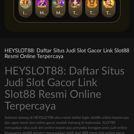
Ice Age Mammoths
Magician
Monster Pop
The Beauties
The Pharaoh
Train Robber
HEYSLOT88: Daftar Situs Judi Slot Gacor Link Slot88
Resmi Online Terpercaya
HEYSLOT88: Daftar Situs
Judi Slot Gacor Link
Slot88 Resmi Online
Terpercaya
Selamat datang di HEYSLOT88 situs resmi daftar login slot88 online terpercaya
dan agen resmi slot online gacor mudah menang di Indonesia. SLOT88
merupakan situs judi slot online terpercaya penyedia beragam jenis judi online
khususnya slot88 dengan menawarkan lebih dari 888 game slot online gacor