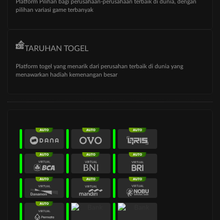
Platform Pilihan bagi perusahaan-perusahaan terbaik di dunia, dengan
pilihan variasi game terbanyak
TARUHAN TOGEL
Platform togel yang menarik dari perusahan terbaik di dunia yang
menawarkan hadiah kemenangan besar