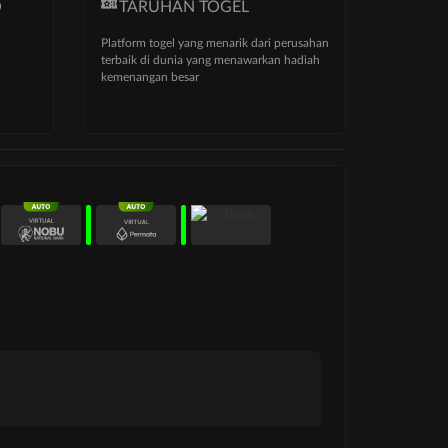
O
TARUHAN TOGEL
Platform togel yang menarik dari perusahan
terbaik di dunia yang menawarkan hadiah
kemenangan besar