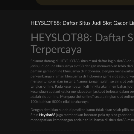
HEYSLOT88: Daftar Situs Judi Slot Gacor L
HEYSLOT88: Daftar Sit
Terpercaya
Selamat datang di HEYSLOT88 situs resmi daftar login slot88 onl
jenis judi online khususnya slot88 dengan menawarkan lebih dari 8
pemain game online khususnya di Indonesia. Dengan menawarkan ja
perkembangan jaman khususnya di Indonesia game slot atau diken
menguntungkan dan instant. Namun jangan salah, selain slot onlin
tangkas online. Pada kesempatan kali ini kita akan membahas j
kecanduan apalagi ketika mendapatkan jackpot terbesar dalam perm
adalah slot online. Mengapa slot online? secara ringkas slot on
100x bahkan 5000x nilai taruhannya.
Dengan demikian sudah dipastikan kamu tidak akan salah pilih me
Situs
Heyslot88
juga memberikan bocoran pola rtp slot gacor onl
mendapatkan kemenangan anda hari ini hanya di situs slot88 resm