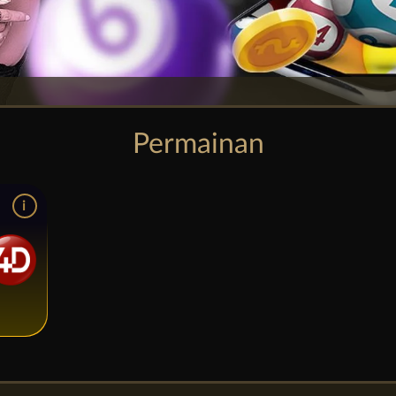
Permainan
i