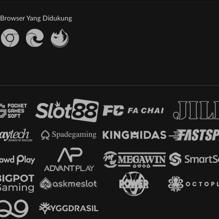
Browser Yang Didukung