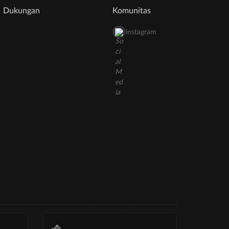
Dukungan
Komunitas
Instagram