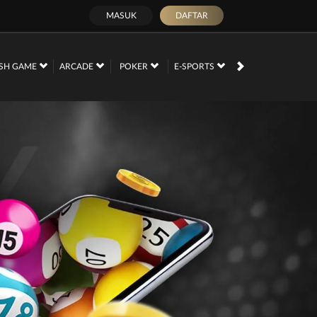
MASUK
DAFTAR
SH GAME
ARCADE
POKER
E-SPORTS
SABUNG AYAM