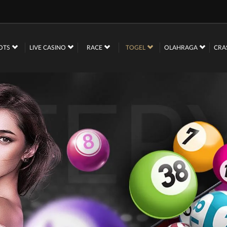
OTS
LIVE CASINO
RACE
TOGEL
OLAHRAGA
CRA