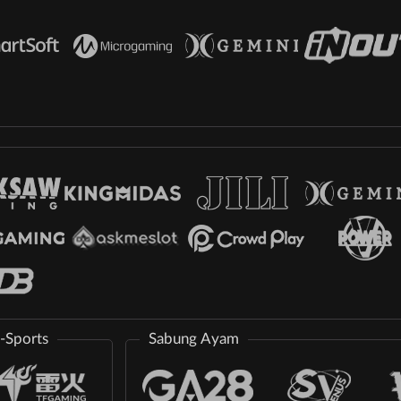
-Sports
Sabung Ayam