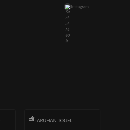
Instagram
O
TARUHAN TOGEL