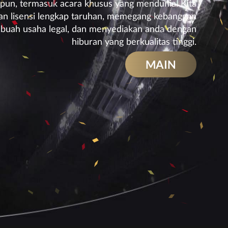
pun, termasuk acara khusus yang mendunia. Kita
an lisensi lengkap taruhan, memegang kebanggan
buah usaha legal, dan menyediakan anda dengan
hiburan yang berkualitas tinggi.
MAIN