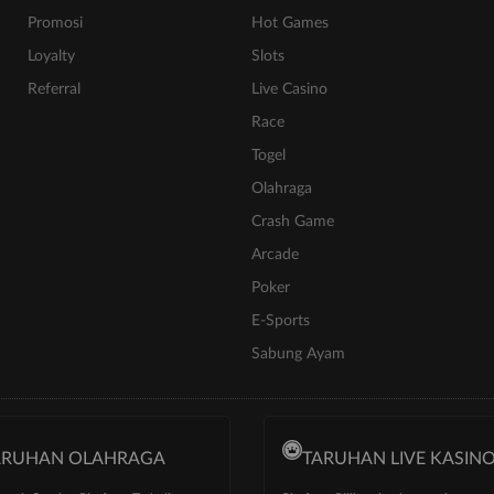
Promosi
Hot Games
Loyalty
Slots
Referral
Live Casino
Race
Togel
Olahraga
Crash Game
Arcade
Poker
E-Sports
Sabung Ayam
ARUHAN OLAHRAGA
TARUHAN LIVE KASIN