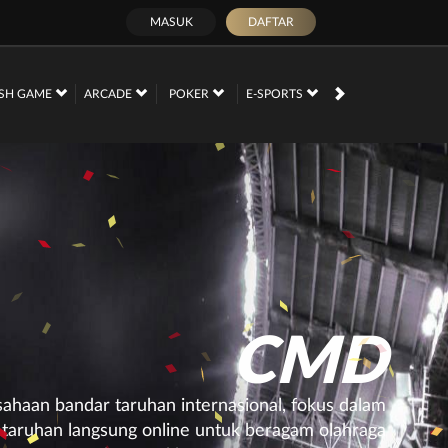
MASUK
DAFTAR
SH GAME
ARCADE
POKER
E-SPORTS
SABUNG AYAM
CMD
sahaan bandar taruhan internasional, fokus dalam
taruhan langsung online untuk beragam olahraga