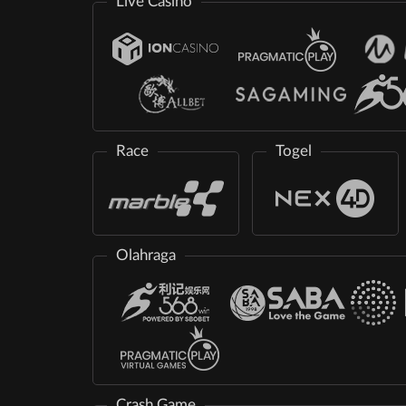
Live Casino
Race
Togel
Olahraga
Crash Game