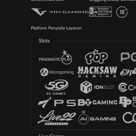
Platform Penyedia Layanan
Slots