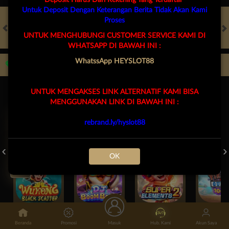
Untuk Deposit Dengan Keterangan Berita Tidak Akan Kami
Proses
UNTUK MENGHUBUNGI CUSTOMER SERVICE KAMI DI
HOT GAMES
SLOTS
LIVE CASINO
RACE
TOGEL
OL
WHATSAPP DI BAWAH INI :
WhatssApp HEYSLOT88
Game Populer
UNTUK MENGAKSES LINK ALTERNATIF KAMI BISA
MENGGUNAKAN LINK DI BAWAH INI :
rebrand.ly/hyslot88
GATES OF OLYMPUS POP
STORM OF SETH 2
NEZHA 2
OK
WUKONG - BLACK SCATTER
DJ BOOM BOOM
SUPER ELEMENTS 2
Beranda
Promosi
Masuk
Hub. Kami
Akun Saya